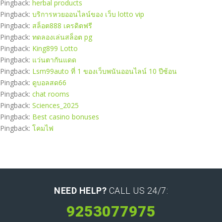
Pingback:
herbal products
Pingback:
บริการหวยออนไลน์ของ เว็บ lotto vip
Pingback:
สล็อต888 เครดิตฟรี
Pingback:
ทดลองเล่นสล็อต pg
Pingback:
King899 Lotto
Pingback:
แว่นตากันแดด
Pingback:
Lsm99auto ที่ 1 ของเว็บพนันออนไลน์ 10 ปีซ้อน
Pingback:
ดูบอลสด66
Pingback:
chat rooms
Pingback:
Sciences_2025
Pingback:
Best casino bonuses
Pingback:
โคมไฟ
NEED HELP?
CALL US 24/7:
9253077975