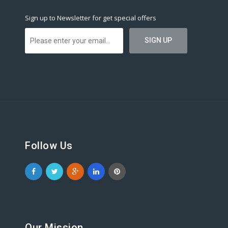
Sign up to Newsletter for get special offers
Follow Us
Our Mission