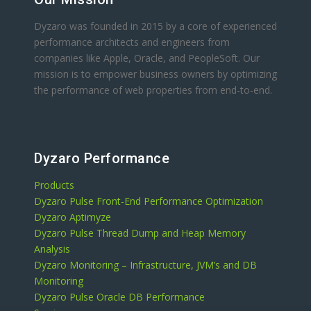
Dyzaro was founded in 2015 by a core of experienced
performance architects and engineers from
companies like Apple, Oracle, and PeopleSoft. Our
mission is to empower business owners by optimizing
the performance of web properties from end-to-end.
Dyzaro Performance
Products
Dyzaro Pulse Front-End Performance Optimization
Dyzaro Aptimyze
Dyzaro Pulse Thread Dump and Heap Memory
Analysis
Dyzaro Monitoring – Infrastructure, JVM’s and DB
Monitoring
Dyzaro Pulse Oracle DB Performance