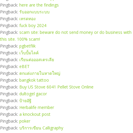
Pingback:
here are the findings
Pingback:
รับออกแบบระบบ
Pingback:
เทรดทอง
Pingback:
fuck boy 2024
Pingback:
scam site: beware do not send money or do business with
this site. 100% scam!
Pingback:
pgbetflik
Pingback:
เว็บปั้มไลค์
Pingback:
เรียนต่อออสเตรเลีย
Pingback:
eBET
Pingback:
ตกแต่งภายในหาดใหญ่
Pingback:
bangkok tattoo
Pingback:
Buy US Stove 6041 Pellet Stove Online
Pingback:
dultogel gacor
Pingback:
ป้ายอัฐิ
Pingback:
Herbalife member
Pingback:
a knockout post
Pingback:
poker
Pingback:
บริการเขียน Calligraphy