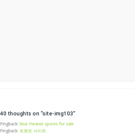
40 thoughts on “
site-img103
”
Pingback:
blue meanie spores for sale
Pingback:
토렌트 사이트