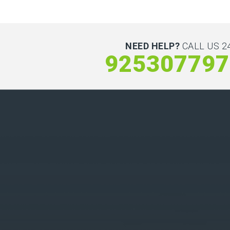
NEED HELP?
CALL US 24
925307797