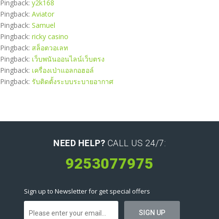
Pingback:
y2k168
Pingback:
Aviator
Pingback:
Samuel
Pingback:
ricky casino
Pingback:
สล็อตวอเลท
Pingback:
เว็บพนันออนไลน์เว็บตรง
Pingback:
เครื่องเป่าแอลกอฮอล์
Pingback:
รับติดตั้งระบบระบายอากาศ
NEED HELP?
CALL US 24/7:
9253077975
Sign up to Newsletter for get special offers