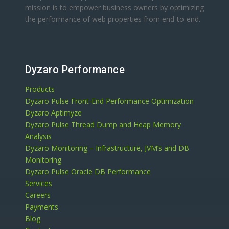
mission is to empower business owners by optimizing
the performance of web properties from end-to-end.
Dyzaro Performance
Products
Dyzaro Pulse Front-End Performance Optimization
Dyzaro Aptimyze
Dyzaro Pulse Thread Dump and Heap Memory
Analysis
Dyzaro Monitoring – Infrastructure, JVM’s and DB
Monitoring
Dyzaro Pulse Oracle DB Performance
Services
Careers
Payments
Blog