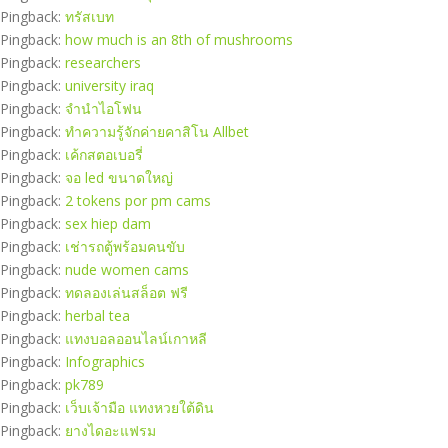
Pingback:
ทรัสเบท
Pingback:
how much is an 8th of mushrooms
Pingback:
researchers
Pingback:
university iraq
Pingback:
จำนำไอโฟน
Pingback:
ทำความรู้จักค่ายคาสิโน Allbet
Pingback:
เค้กสตอเบอรี่
Pingback:
จอ led ขนาดใหญ่
Pingback:
2 tokens por pm cams
Pingback:
sex hiep dam
Pingback:
เช่ารถตู้พร้อมคนขับ
Pingback:
nude women cams
Pingback:
ทดลองเล่นสล็อต ฟรี
Pingback:
herbal tea
Pingback:
แทงบอลออนไลน์เกาหลี
Pingback:
Infographics
Pingback:
pk789
Pingback:
เว็บเจ้ามือ แทงหวยใต้ดิน
Pingback:
ยางไดอะแฟรม