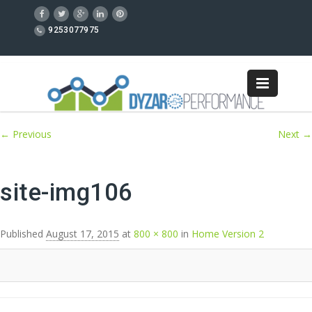
9253077975
Image navigation
← Previous
Next →
site-img106
Published
August 17, 2015
at
800 × 800
in
Home Version 2