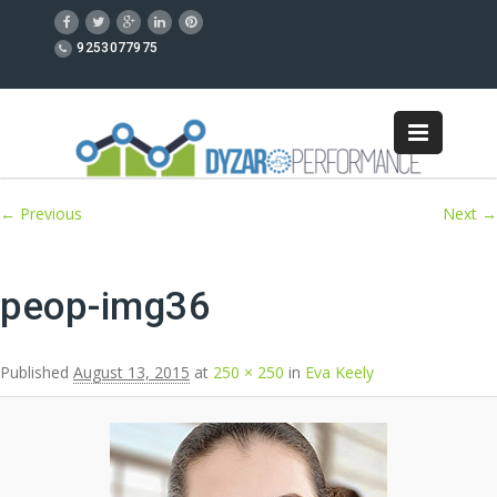
9253077975
Image navigation
← Previous
Next →
peop-img36
Published
August 13, 2015
at
250 × 250
in
Eva Keely