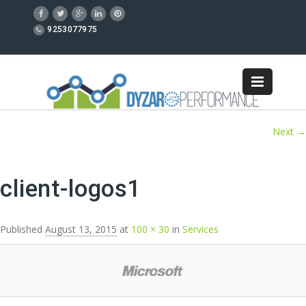
9253077975
Image navigation
Next →
client-logos1
Published
August 13, 2015
at
100 × 30
in
Services