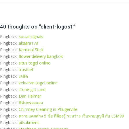
40 thoughts on “
client-logos1
”
Pingback:
social signals
Pingback:
aksara178
Pingback:
Kardinal Stick
Pingback:
flower delivery bangkok
Pingback:
situs togel online
Pingback:
trustbet
Pingback:
เลสิค
Pingback:
keluaran togel online
Pingback:
iTune gift card
Pingback:
Dan Helmer
Pingback:
ฟิล์มกรองแสง
Pingback:
Chimney Cleaning in Pflugerville
Pingback:
ความแตกต่าง 5 ข้อ ที่ต้องรู้ ระหว่าง เว็บหวยบุญมี กับ LSM99
Pingback:
pilsakmens