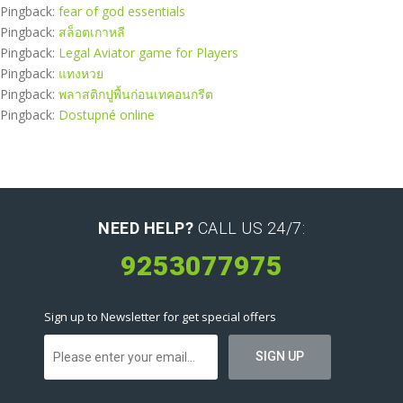
Pingback:
fear of god essentials
Pingback:
สล็อตเกาหลี
Pingback:
Legal Aviator game for Players
Pingback:
แทงหวย
Pingback:
พลาสติกปูพื้นก่อนเทคอนกรีต
Pingback:
Dostupné online
NEED HELP?
CALL US 24/7:
9253077975
Sign up to Newsletter for get special offers