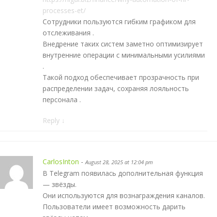
processes-et/
Сотрудники пользуются гибким графиком для
отслеживания .
Внедрение таких систем заметно оптимизирует
внутренние операции с минимальными усилиями
.
Такой подход обеспечивает прозрачность при
распределении задач, сохраняя лояльность
персонала .
Reply
↓
CarlosInton
-
August 28, 2025 at 12:04 pm
В Telegram появилась дополнительная функция
— звёзды.
Они используются для вознаграждения каналов.
Пользователи имеет возможность дарить