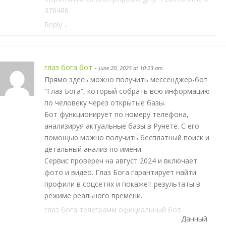
376486
Reply
↓
глаз бога бот
-
June 20, 2025 at 10:23 am
Прямо здесь можно получить мессенджер-бот
“Глаз Бога”, который собрать всю информацию
по человеку через открытые базы.
Бот функционирует по номеру телефона,
анализируя актуальные базы в Рунете. С его
помощью можно получить бесплатный поиск и
детальный анализ по имени.
Сервис проверен на август 2024 и включает
фото и видео. Глаз Бога гарантирует найти
профили в соцсетях и покажет результаты в
режиме реального времени.
глаз бога телеграмм официальный бот
Данный