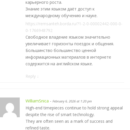
карьерного роста.
Знание этим языком даёт доступ к
международному обучению и науке.
https://remsanteh.borda.ru/?1-2-0-00002442-000-0-
0-1766948792
Свободное владение языком значительно
увеличивает горизонты поездок и общения.
Большинство большинство ценной
информационных материалов в интернете
содержится на английском языке.
Reply
↓
WilliamSnica
-
February 6, 2026 at 1:20 pm
High-end timepieces continue to hold strong appeal
despite the rise of smart technology.
They are often seen as a mark of success and
refined taste.