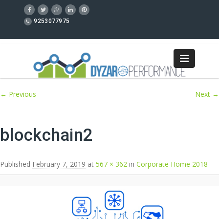
9253077975
Image navigation
← Previous
Next →
blockchain2
Published
February 7, 2019
at
567 × 362
in
Corporate Home 2018