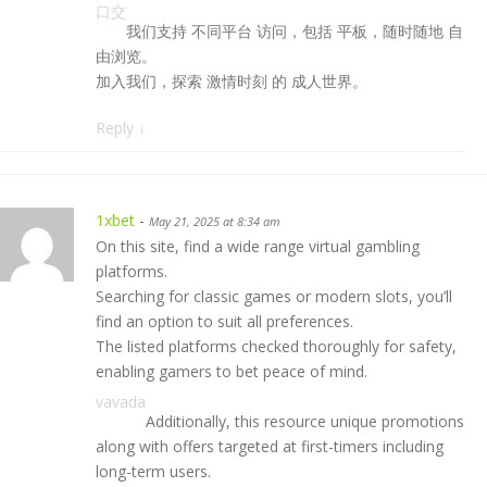
口交
我们支持 不同平台 访问，包括 平板，随时随地 自
由浏览。
加入我们，探索 激情时刻 的 成人世界。
Reply
↓
1xbet
-
May 21, 2025 at 8:34 am
On this site, find a wide range virtual gambling
platforms.
Searching for classic games or modern slots, you’ll
find an option to suit all preferences.
The listed platforms checked thoroughly for safety,
enabling gamers to bet peace of mind.
vavada
Additionally, this resource unique promotions
along with offers targeted at first-timers including
long-term users.