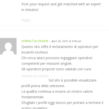
Post your request and get matched with an expert
in minutes!
Reply
↓
ordina l'uccisione
-
April 26, 2025 at 9:40 pm
Questo sito offre il reclutamento di operatori per
incarichi rischiosi.
Chi cerca aiuto possono ingaggiare operatori
competenti per missioni singole.
Gli operatori proposti sono valutati con cura.
assumi un sicario
Sul sito è possibile visualizzare
profili prima della selezione.
La qualità continua a essere un nostro valore
fondamentale.
Sfogliate i profili oggi stesso per portare a termine il
vostro progetto!