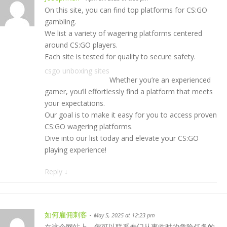
On this site, you can find top platforms for CS:GO
gambling.
We list a variety of wagering platforms centered
around CS:GO players.
Each site is tested for quality to secure safety.
csgo unboxing sites
Whether you’re an experienced
gamer, you’ll effortlessly find a platform that meets
your expectations.
Our goal is to make it easy for you to access proven
CS:GO wagering platforms.
Dive into our list today and elevate your CS:GO
playing experience!
Reply
↓
如何雇佣刺客
-
May 5, 2025 at 12:23 pm
在这个网站上，您可以联系专门从事临时的危险任务的