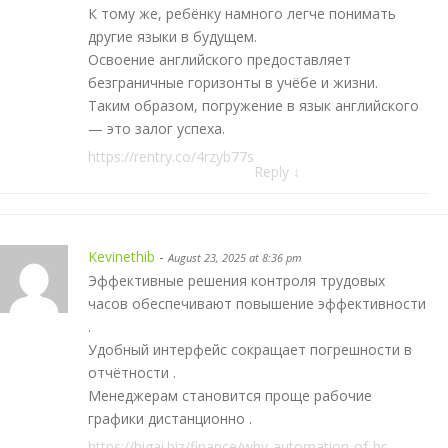
К тому же, ребёнку намного легче понимать
другие языки в будущем.
Освоение английского предоставляет
безграничные горизонты в учёбе и жизни.
Таким образом, погружение в язык английского
— это залог успеха.
https://rentry.co/4rzyb77s
Reply
↓
Kevinethib
-
August 23, 2025 at 8:36 pm
Эффективные решения контроля трудовых
часов обеспечивают повышение эффективности
.
Удобный интерфейс сокращает погрешности в
отчётности .
Менеджерам становится проще рабочие
графики дистанционно .
https://higai.biz/finance/why-automation-of-hr-