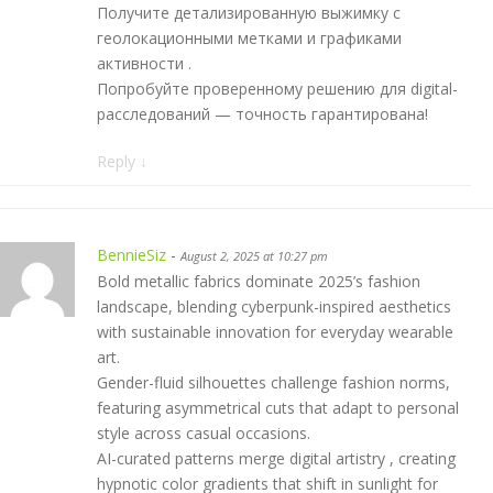
Получите детализированную выжимку с
геолокационными метками и графиками
активности .
Попробуйте проверенному решению для digital-
расследований — точность гарантирована!
Reply
↓
BennieSiz
-
August 2, 2025 at 10:27 pm
Bold metallic fabrics dominate 2025’s fashion
landscape, blending cyberpunk-inspired aesthetics
with sustainable innovation for everyday wearable
art.
Gender-fluid silhouettes challenge fashion norms,
featuring asymmetrical cuts that adapt to personal
style across casual occasions.
AI-curated patterns merge digital artistry , creating
hypnotic color gradients that shift in sunlight for