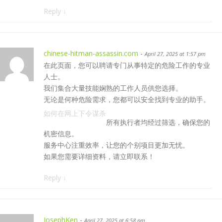
Reply
↓
chinese-hitman-assassin.com
-
April 27, 2025 at 1:57 pm
在此页面，您可以聘请专门从事特定的危险工作的专业
人士。
我们集合大量技能娴熟的工作人员供您选择。
无论是何种危险需求，您都可以安全找到专业的助手。
如何在网上下令谋杀
所有执行者均经过筛选，确保您的
机密信息。
服务中心注重效率，让您的个别项目更加无忧。
如果您需要详细资料，请立即联系！
Reply
↓
JosephKen
-
April 27, 2025 at 6:58 pm