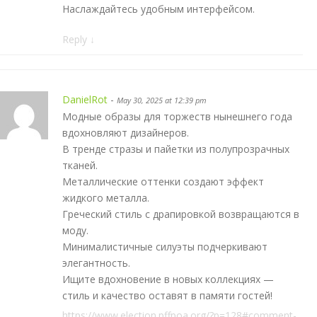
Наслаждайтесь удобным интерфейсом.
Reply
↓
DanielRot
-
May 30, 2025 at 12:39 pm
Модные образы для торжеств нынешнего года
вдохновляют дизайнеров.
В тренде стразы и пайетки из полупрозрачных
тканей.
Металлические оттенки создают эффект
жидкого металла.
Греческий стиль с драпировкой возвращаются в
моду.
Минималистичные силуэты подчеркивают
элегантность.
Ищите вдохновение в новых коллекциях —
стиль и качество оставят в памяти гостей!
https://www.election.pffpoa.org/?p=128#comment-