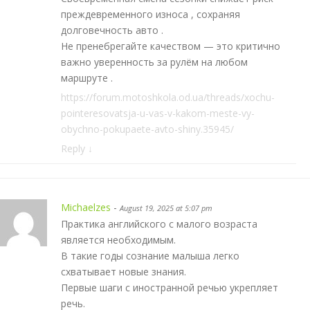
преждевременного износа , сохраняя
долговечность авто .
Не пренебрегайте качеством — это критично
важно уверенность за рулём на любом
маршруте .
https://forum.motoshkola.od.ua/threads/xochu-
pointeresovatsja-u-vas-v-kakom-meste-vy-
obychno-pokupaete-avto-shiny.35945/
Reply
↓
Michaelzes
-
August 19, 2025 at 5:07 pm
Практика английского с малого возраста
является необходимым.
В такие годы сознание малыша легко
схватывает новые знания.
Первые шаги с иностранной речью укрепляет
речь.