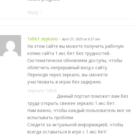
Reply
↓
1хбет зеркало
-
April 27, 2025 at 6:57 am
На этом сайте вы можете получить рабочую
копию сайта 1 икс бет без трудностей.
Систематически обновляем доступы, чтобы
облегчить непрерывный вход к сайту.
Переходя через зеркало, вы сможете
участвовать в играх без задержек.
зеркало 1xbet
Данный портал поможет вам без
труда открыть свежее зеркало 1 икс бет.
Нам важно, чтобы каждый пользователь мог не
испытывать проблем.
Следите за актуальной информацией, чтобы
всегда оставаться в игре с 1 икс бет!