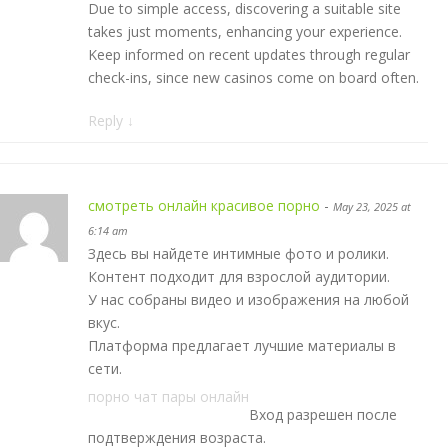
Due to simple access, discovering a suitable site
takes just moments, enhancing your experience.
Keep informed on recent updates through regular
check-ins, since new casinos come on board often.
Reply
↓
смотреть онлайн красивое порно
-
May 23, 2025 at
6:14 am
Здесь вы найдете интимные фото и ролики.
Контент подходит для взрослой аудитории.
У нас собраны видео и изображения на любой
вкус.
Платформа предлагает лучшие материалы в
сети.
порно чат пары онлайн
Вход разрешен после
подтверждения возраста.