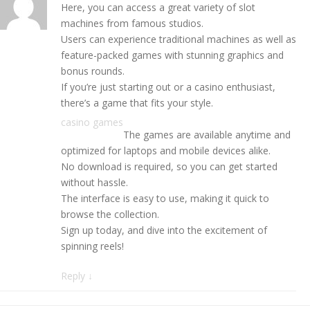
Here, you can access a great variety of slot
machines from famous studios.
Users can experience traditional machines as well as
feature-packed games with stunning graphics and
bonus rounds.
If you’re just starting out or a casino enthusiast,
there’s a game that fits your style.
casino games
The games are available anytime and
optimized for laptops and mobile devices alike.
No download is required, so you can get started
without hassle.
The interface is easy to use, making it quick to
browse the collection.
Sign up today, and dive into the excitement of
spinning reels!
Reply
↓