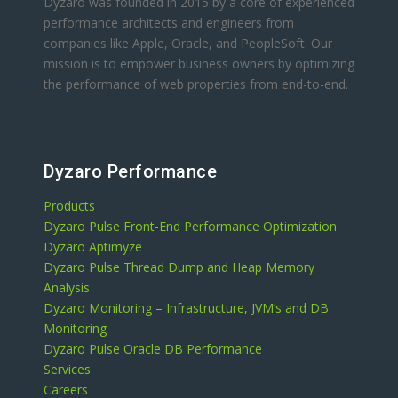
Dyzaro was founded in 2015 by a core of experienced
performance architects and engineers from
companies like Apple, Oracle, and PeopleSoft. Our
mission is to empower business owners by optimizing
the performance of web properties from end-to-end.
Dyzaro Performance
Products
Dyzaro Pulse Front-End Performance Optimization
Dyzaro Aptimyze
Dyzaro Pulse Thread Dump and Heap Memory
Analysis
Dyzaro Monitoring – Infrastructure, JVM’s and DB
Monitoring
Dyzaro Pulse Oracle DB Performance
Services
Careers