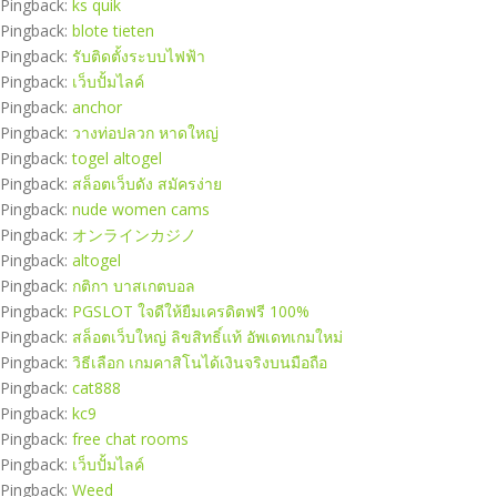
Pingback:
ks quik
Pingback:
blote tieten
Pingback:
รับติดตั้งระบบไฟฟ้า
Pingback:
เว็บปั้มไลค์
Pingback:
anchor
Pingback:
วางท่อปลวก หาดใหญ่
Pingback:
togel altogel
Pingback:
สล็อตเว็บดัง สมัครง่าย
Pingback:
nude women cams
Pingback:
オンラインカジノ
Pingback:
altogel
Pingback:
กติกา บาสเกตบอล
Pingback:
PGSLOT ใจดีให้ยืมเครดิตฟรี 100%
Pingback:
สล็อตเว็บใหญ่ ลิขสิทธิ์แท้ อัพเดทเกมใหม่
Pingback:
วิธีเลือก เกมคาสิโนได้เงินจริงบนมือถือ
Pingback:
cat888
Pingback:
kc9
Pingback:
free chat rooms
Pingback:
เว็บปั้มไลค์
Pingback:
Weed